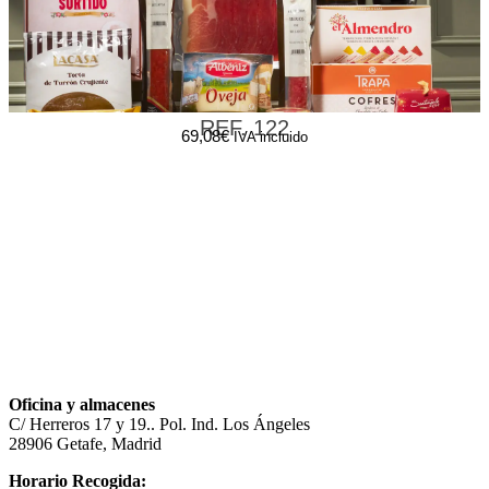
REF. 122
69,08
€
IVA incluido
Oficina y almacenes
C/ Herreros 17 y 19.. Pol. Ind. Los Ángeles
28906 Getafe, Madrid
Horario Recogida: