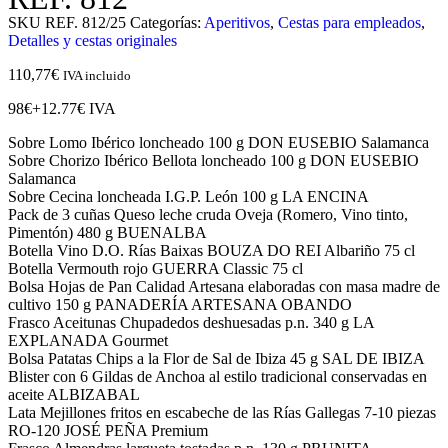
SKU
REF. 812/25
Categorías:
Aperitivos
,
Cestas para empleados
,
Detalles y cestas originales
110,77
€
IVA incluido
98€+12.77€ IVA
Sobre Lomo Ibérico loncheado 100 g DON EUSEBIO Salamanca
Sobre Chorizo Ibérico Bellota loncheado 100 g DON EUSEBIO
Salamanca
Sobre Cecina loncheada I.G.P. León 100 g LA ENCINA
Pack de 3 cuñas Queso leche cruda Oveja (Romero, Vino tinto,
Pimentón) 480 g BUENALBA
Botella Vino D.O. Rías Baixas BOUZA DO REI Albariño 75 cl
Botella Vermouth rojo GUERRA Classic 75 cl
Bolsa Hojas de Pan Calidad Artesana elaboradas con masa madre de
cultivo 150 g PANADERÍA ARTESANA OBANDO
Frasco Aceitunas Chupadedos deshuesadas p.n. 340 g LA
EXPLANADA Gourmet
Bolsa Patatas Chips a la Flor de Sal de Ibiza 45 g SAL DE IBIZA
Blister con 6 Gildas de Anchoa al estilo tradicional conservadas en
aceite ALBIZABAL
Lata Mejillones fritos en escabeche de las Rías Gallegas 7-10 piezas
RO-120 JOSÉ PEÑA Premium