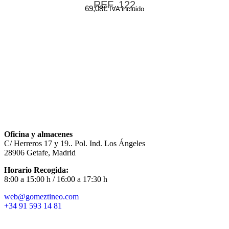
REF. 122
69,08
€
IVA incluido
Oficina y almacenes
C/ Herreros 17 y 19.. Pol. Ind. Los Ángeles
28906 Getafe, Madrid
Horario Recogida:
8:00 a 15:00 h / 16:00 a 17:30 h
web@gomeztineo.com
+34 91 593 14 81