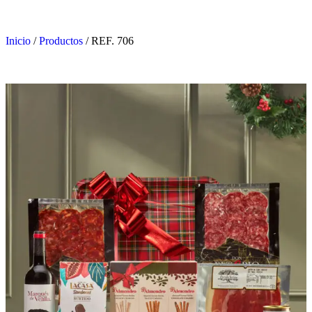
Inicio
/
Productos
/
REF. 706