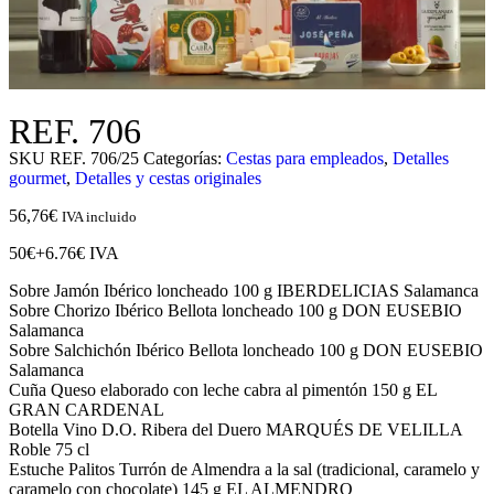
REF. 706
SKU
REF. 706/25
Categorías:
Cestas para empleados
,
Detalles
gourmet
,
Detalles y cestas originales
56,76
€
IVA incluido
50€+6.76€ IVA
Sobre Jamón Ibérico loncheado 100 g IBERDELICIAS Salamanca
Sobre Chorizo Ibérico Bellota loncheado 100 g DON EUSEBIO
Salamanca
Sobre Salchichón Ibérico Bellota loncheado 100 g DON EUSEBIO
Salamanca
Cuña Queso elaborado con leche cabra al pimentón 150 g EL
GRAN CARDENAL
Botella Vino D.O. Ribera del Duero MARQUÉS DE VELILLA
Roble 75 cl
Estuche Palitos Turrón de Almendra a la sal (tradicional, caramelo y
caramelo con chocolate) 145 g EL ALMENDRO